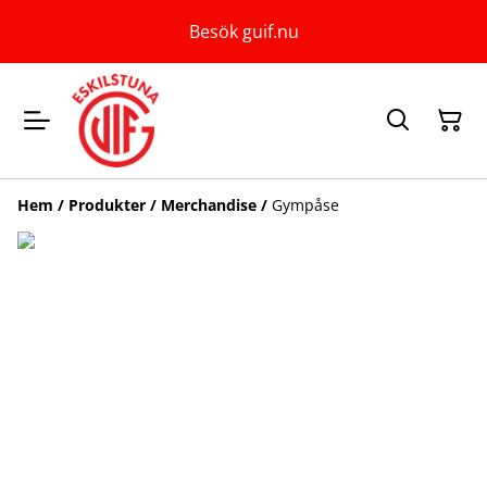
Besök guif.nu
Hem
/
Produkter
/
Merchandise
/
Gympåse