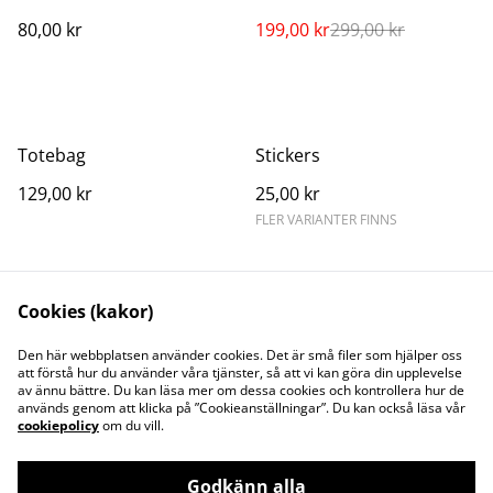
80,00 kr
199,00 kr
299,00 kr
Totebag
Stickers
129,00 kr
25,00 kr
FLER VARIANTER FINNS
Cookies (kakor)
Den här webbplatsen använder cookies. Det är små filer som hjälper oss
att förstå hur du använder våra tjänster, så att vi kan göra din upplevelse
av ännu bättre. Du kan läsa mer om dessa cookies och kontrollera hur de
Kontakta oss
Juridisk information
används genom att klicka på ”Cookieanställningar”. Du kan också läsa vår
Integritetspolicy
Cookiepolicy
cookiepolicy
om du vill.
Godkänn alla